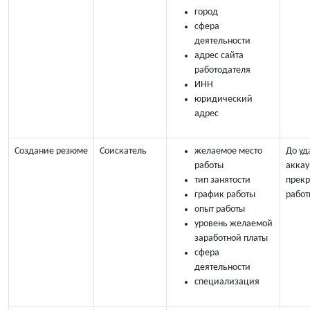
город
сфера
деятельности
адрес сайта
работодателя
ИНН
юридический
адрес
Создание резюме
Соискатель
желаемое место
До уд
работы
аккау
тип занятости
прек
график работы
работ
опыт работы
уровень желаемой
заработной платы
сфера
деятельности
специализация