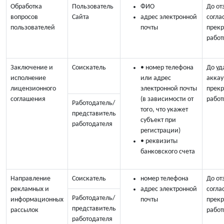
Обработка
Пользователь
ФИО
До от
вопросов
Сайта
адрес электронной
согла
пользователей
почты
прек
работ
Заключение и
Соискатель
• номер телефона
До уд
исполнение
или адрес
аккау
лицензионного
электронной почты
прек
соглашения
(в зависимости от
работ
Работодатель/
того, что укажет
представитель
субъект при
работодателя
регистрации)
• реквизиты
банковского счета
Направление
Соискатель
номер телефона
До от
рекламных и
адрес электронной
согла
Работодатель/
информационных
почты
прек
представитель
рассылок
работ
работодателя