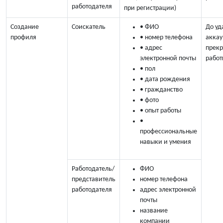
работодателя
при регистрации)
Создание
Соискатель
• ФИО
До уд
профиля
• номер телефона
аккау
• адрес
прек
электронной почты
работ
• пол
• дата рождения
• гражданство
• фото
• опыт работы
•
профессиональные
навыки и умения
Работодатель/
ФИО
представитель
номер телефона
работодателя
адрес электронной
почты
название
компании