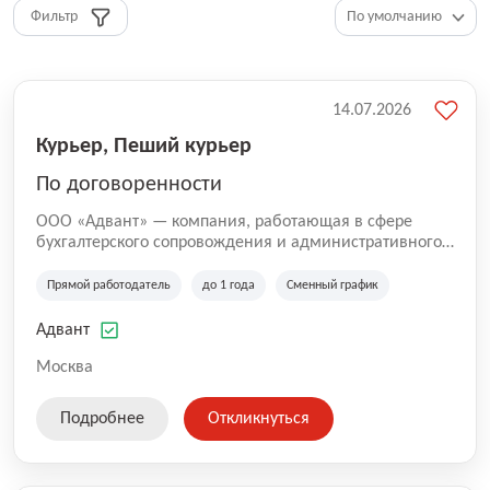
Фильтр
14.07.2026
Курьер, Пеший курьер
По договоренности
ООО «Адвант» — компания, работающая в сфере
бухгалтерского сопровождения и административного
обслуживания бизнеса с 1996 года. Организация
зарегистрирована в Санкт-Петербурге и
Прямой работодатель
до 1 года
Сменный график
специализируется на оказании услуг для юридических
лиц и коммерческих организаций.
Адвант
Москва
Подробнее
Откликнуться