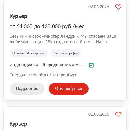
02.06.2026
Курьер
от 64 000 до 130 000 руб./мес.
Сеть химчисток «Мистер Ландри». Мы спасаем Ваши
любимые вещи с 1995 года и по сей день. Наша
основная задача - дать Вашим любимым вещам
новую жизнь. Мы заберем, почистим и привезем
Прямой работодатель
Сменный график
обратно. Мы индивидуально подходим к каждому
клиенту, а качество нашей работы подтверждено
Индивидуальный предприниматель...
годами. Присоединяйтесь к нашей истории и станьте
её частью! Крупная и стабильная сеть химчисток
Свердловская обл г Екатеринбург
«Мистер Ландри» ищет курьера со своим
автомобилем для доставки заказов. Это не такси и не
Подробнее
Откликнуться
доставка продуктов. Никаких капризных пассажиров,
тяжелых коробок или разливающегося супа.
01.06.2026
Курьер