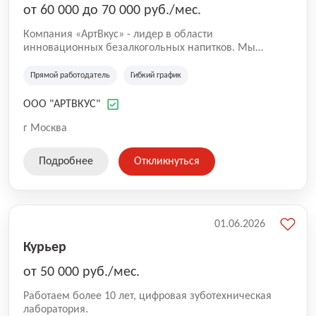
от 60 000 до 70 000 руб./мес.
Компания «АртВкус» - лидер в области
инновационных безалкогольных напитков. Мы
разрабатываем уникальные продукты на основе
молочной сыворотки и натуральных трав, которые не
Прямой работодатель
Гибкий график
только вкусны, но и полезны. Наш бренд ЭКОНАД® -
это единственный на российском рынке натуральный
ООО "АРТВКУС"
лимонад, созданный по уникальной формуле, который
уже завоевал признание как перспективное
г Москва
направление здорового питания. Если вы готовы стать
частью нашей команды, мы с радостью ждем вас!
Подробнее
Откликнуться
01.06.2026
Курьер
от 50 000 руб./мес.
Работаем более 10 лет, цифровая зуботехническая
лаборатория.