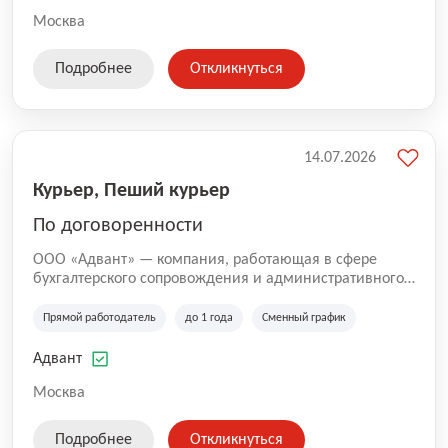
Москва
Подробнее
Откликнуться
14.07.2026
Курьер, Пеший курьер
По договоренности
ООО «Адвант» — компания, работающая в сфере
бухгалтерского сопровождения и административного
обслуживания бизнеса с 1996 года. Организация
зарегистрирована в Санкт-Петербурге и
Прямой работодатель
до 1 года
Сменный график
специализируется на оказании услуг для юридических
лиц и коммерческих организаций.
Адвант
Москва
Подробнее
Откликнуться