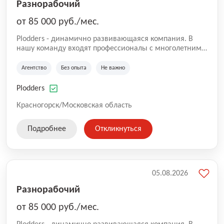
Разнорабочий
от 85 000 руб./мес.
Plodders - динамично развивающаяся компания. В
нашу команду входят профессионалы с многолетним
опытом коммерческой и операционной деятельности
на рынке аутсорсинга, а накопленный опыт позволяют
Агентство
Без опыта
Не важно
нам быть уверенными в надлежащем качестве
оказываемых услуг.
Plodders
Красногорск/Московская область
Подробнее
Откликнуться
05.08.2026
Разнорабочий
от 85 000 руб./мес.