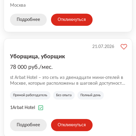
Москва
Подробнее
Откликнуться
21.07.2026
Уборщица, уборщик
78 000 руб./мес.
st Arbat Hotel – это сеть из двенадцати мини-отелей в
Москве, которые расположены в шаговой доступности
от метро Шоссе Энтузиастов, Авиамоторная,
Семеновская, Измайловская, Ботанический сад,
Прямой работодатель
Без опыта
Полный день
Чистые Пруды, Каширская, Таганская и
Академическая, Фрунзенская, Профсоюзная и
1Arbat Hotel
Тушинская. Все отели имеют рейтинг 8+ по оценкам
гостей booking.com
Подробнее
Откликнуться