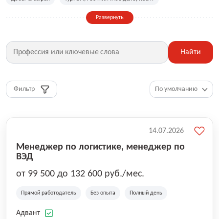
Сельское хозяйство
Дизайн, искусство, ивент
Развернуть
Бухгалтерия, финансы, инвестиции
Рабочие специальности
Фитнес, красота, спорт
Страхование
Найти
Медицина, фармацевтика
Маркетинг, PR, реклама
IT
Рестораны, кафе, общепит
Юриспруденция
HR, управление персоналом
Ритейл, продажи
Фильтр
Топ менеджмент, руководители
14.07.2026
Менеджер по логистике, менеджер по
ВЭД
от 99 500 до 132 600 руб./мес.
Прямой работодатель
Без опыта
Полный день
Адвант