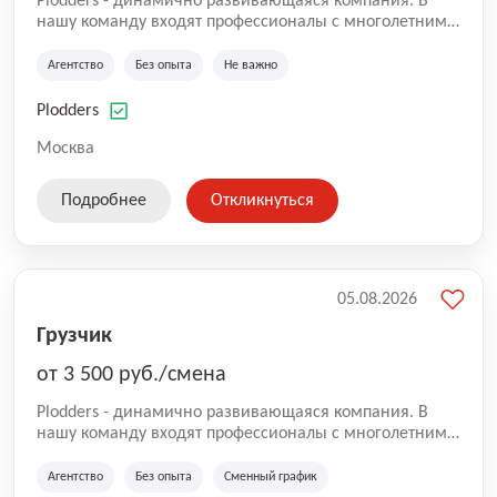
Plodders - динамично развивающаяся компания. В
нашу команду входят профессионалы с многолетним
опытом коммерческой и операционной деятельности
на рынке аутсорсинга, а накопленный опыт позволяют
Агентство
Без опыта
Не важно
нам быть уверенными в надлежащем качестве
оказываемых услуг.
Plodders
Москва
Подробнее
Откликнуться
05.08.2026
Грузчик
от 3 500 руб./смена
Plodders - динамично развивающаяся компания. В
нашу команду входят профессионалы с многолетним
опытом коммерческой и операционной деятельности
на рынке аутсорсинга, а накопленный опыт позволяют
Агентство
Без опыта
Сменный график