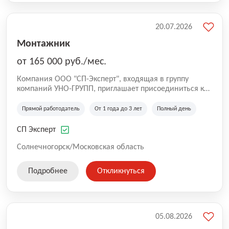
20.07.2026
Монтажник
от 165 000 руб./мес.
Компания ООО "СП-Эксперт", входящая в группу
компаний УНО-ГРУПП, приглашает присоединиться к
нашей команде на производственную площадку! Мы
работаем на рынке с 2005 года и оказываем комплекс
Прямой работодатель
От 1 года до 3 лет
Полный день
услуг по проектированию и строительству капитальных
зданий из гибридных модульных блоков свободной
СП Эксперт
планировки, используя современную технологию
гибридно-модульного строительства.
Солнечногорск/Московская область
Подробнее
Откликнуться
05.08.2026