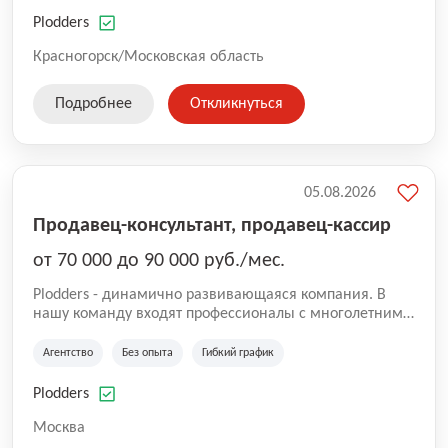
нам быть уверенными в надлежащем качестве
оказываемых услуг.
Plodders
Красногорск/Московская область
Подробнее
Откликнуться
05.08.2026
Продавец-консультант, продавец-кассир
от 70 000 до 90 000 руб./мес.
Plodders - динамично развивающаяся компания. В
нашу команду входят профессионалы с многолетним
опытом коммерческой и операционной деятельности
на рынке аутсорсинга, а накопленный опыт позволяют
Агентство
Без опыта
Гибкий график
нам быть уверенными в надлежащем качестве
оказываемых услуг.
Plodders
Москва