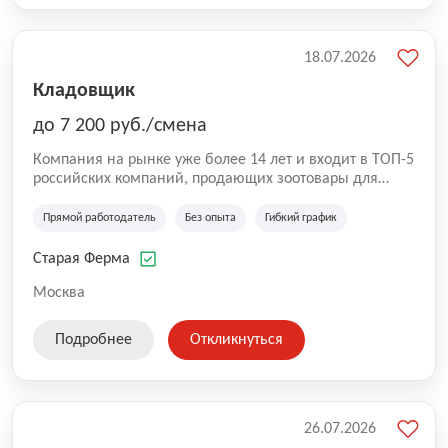
18.07.2026
Кладовщик
до 7 200 руб./смена
Компания на рынке уже более 14 лет и входит в ТОП-5
российских компаний, продающих зоотовары для
домашних животных. Помимо онлайн-магазина,
компания владеет 5 розничными магазинами, а также
Прямой работодатель
Без опыта
Гибкий график
представлена на всех крупнейших маркетплейсах
России (Wildberries, Ozon, Яндекс. Маркет и
Старая Ферма
СберМегаМаркет). «Старая ферма» специализируется
на глобальной доставке товаров по всей территории
Москва
России и за ее пределами. У компании более 18 000
SKU, премиальные бренды кормов и собственные
Подробнее
Откликнуться
СТМ.
26.07.2026