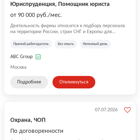
Юриспруденция, Помощник юриста
от 90 000 руб./мес.
Деятельность фирмы относится к подбору персонала
на территории России, стран СНГ и Европы для
юридических организаций, рекламе, искусству,
культуре и развлечениям, информационным
Прямой работодатель
Без опыта
Неполный день
технологиям, интернету.
ABC Group
Москва
Подробнее
Откликнуться
07.07.2026
Охрана, ЧОП
По договоренности