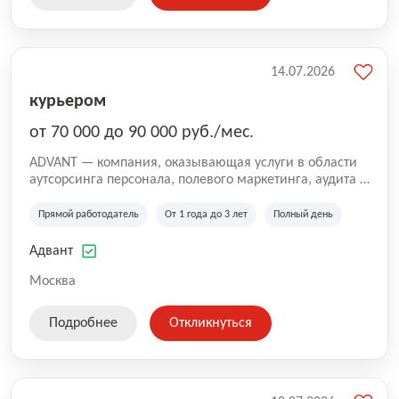
14.07.2026
курьером
от 70 000 до 90 000 руб./мес.
ADVANT — компания, оказывающая услуги в области
аутсорсинга персонала, полевого маркетинга, аудита и
сопровождения проектов для федеральных и
региональных клиентов. Мы работаем на рынке с
Прямой работодатель
От 1 года до 3 лет
Полный день
2001 года и реализуем проекты на территории России,
Казахстана и Беларуси, сотрудничая с компаниями из
Адвант
различных отраслей.
Москва
Подробнее
Откликнуться