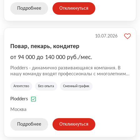
Подробнее
Откликнуться
10.07.2026
Повар, пекарь, кондитер
от 94 000 до 140 000 руб./мес.
Plodders - динамично развивающаяся компания. В
нашу команду входят профессионалы с многолетним
опытом коммерческой и операционной деятельности
на рынке аутсорсинга, а накопленный опыт позволяют
Агентство
Без опыта
Сменный график
нам быть уверенными в надлежащем качестве
оказываемых услуг.
Plodders
Москва
Подробнее
Откликнуться