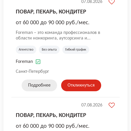
07.08.2026
ПОВАР, ПЕКАРЬ, КОНДИТЕР
от 60 000 до 90 000 руб./мес.
Foreman – это команда профессионалов в
области нонкоринга, аутсорсинга и
аутстаффинга персонала. Мы помогаем
Компаниям и их Руководителям
Агентство
Без опыта
Гибкий график
реализовывать проекты любой сложности, в
которых задействованы люди, и тем самым
Foreman
достигать нового уровня роста и развития по
всей России. В работе нашей компании
Санкт-Петербург
постоянно находится множество вакансий.
Если вы не нашли подходящую вакансию, то
Подробнее
Откликнуться
все равно можете прислать свое резюме и
мы свяжемся с вами в ближайшее время.
07.08.2026
ПОВАР, ПЕКАРЬ, КОНДИТЕР
от 60 000 до 90 000 руб./мес.