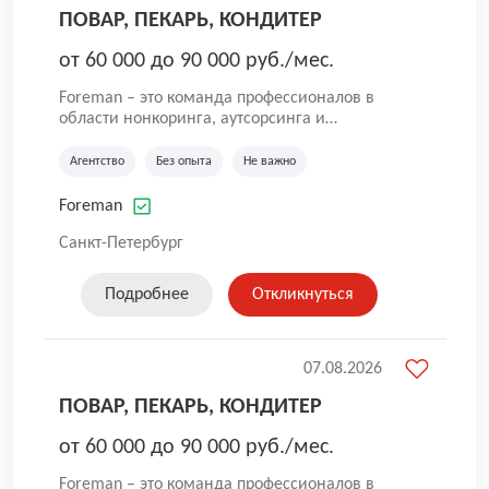
ПОВАР, ПЕКАРЬ, КОНДИТЕР
от 60 000 до 90 000 руб./мес.
Foreman – это команда профессионалов в
области нонкоринга, аутсорсинга и
аутстаффинга персонала. Мы помогаем
Компаниям и их Руководителям
Агентство
Без опыта
Не важно
реализовывать проекты любой сложности, в
которых задействованы люди, и тем самым
Foreman
достигать нового уровня роста и развития по
всей России. В работе нашей компании
Санкт-Петербург
постоянно находится множество вакансий.
Если вы не нашли подходящую вакансию, то
Подробнее
Откликнуться
все равно можете прислать свое резюме и
мы свяжемся с вами в ближайшее время.
07.08.2026
ПОВАР, ПЕКАРЬ, КОНДИТЕР
от 60 000 до 90 000 руб./мес.
Foreman – это команда профессионалов в