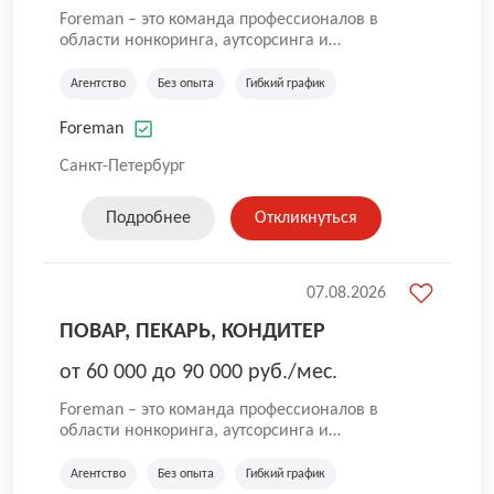
Foreman – это команда профессионалов в
области нонкоринга, аутсорсинга и
аутстаффинга персонала. Мы помогаем
Компаниям и их Руководителям
Агентство
Без опыта
Гибкий график
реализовывать проекты любой сложности, в
которых задействованы люди, и тем самым
Foreman
достигать нового уровня роста и развития по
всей России. В работе нашей компании
Санкт-Петербург
постоянно находится множество вакансий.
Если вы не нашли подходящую вакансию, то
Подробнее
Откликнуться
все равно можете прислать свое резюме и
мы свяжемся с вами в ближайшее время.
07.08.2026
ПОВАР, ПЕКАРЬ, КОНДИТЕР
от 60 000 до 90 000 руб./мес.
Foreman – это команда профессионалов в
области нонкоринга, аутсорсинга и
аутстаффинга персонала. Мы помогаем
Компаниям и их Руководителям
Агентство
Без опыта
Гибкий график