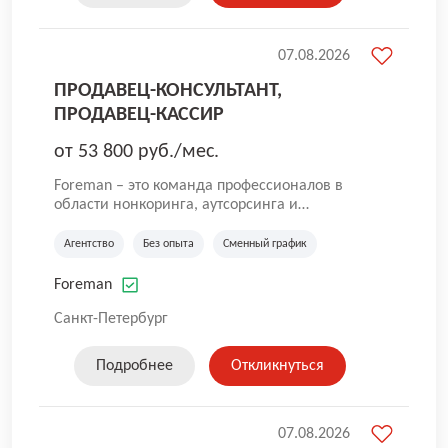
мы свяжемся с вами в ближайшее время.
07.08.2026
ПРОДАВЕЦ-КОНСУЛЬТАНТ,
ПРОДАВЕЦ-КАССИР
от 53 800 руб./мес.
Foreman – это команда профессионалов в
области нонкоринга, аутсорсинга и
аутстаффинга персонала. Мы помогаем
Компаниям и их Руководителям
Агентство
Без опыта
Сменный график
реализовывать проекты любой сложности, в
которых задействованы люди, и тем самым
Foreman
достигать нового уровня роста и развития по
всей России. В работе нашей компании
Санкт-Петербург
постоянно находится множество вакансий.
Если вы не нашли подходящую вакансию, то
Подробнее
Откликнуться
все равно можете прислать свое резюме и
мы свяжемся с вами в ближайшее время.
07.08.2026