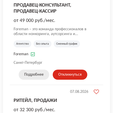
ПРОДАВЕЦ-КОНСУЛЬТАНТ,
ПРОДАВЕЦ-КАССИР
от 49 000 руб./мес.
Foreman – это команда профессионалов в
области нонкоринга, аутсорсинга и
аутстаффинга персонала. Мы помогаем
Компаниям и их Руководителям
Агентство
Без опыта
Сменный график
реализовывать проекты любой сложности, в
которых задействованы люди, и тем самым
Foreman
достигать нового уровня роста и развития по
всей России. В работе нашей компании
Санкт-Петербург
постоянно находится множество вакансий.
Если вы не нашли подходящую вакансию, то
Подробнее
Откликнуться
все равно можете прислать свое резюме и
мы свяжемся с вами в ближайшее время.
07.08.2026
РИТЕЙЛ, ПРОДАЖИ
от 32 300 руб./мес.