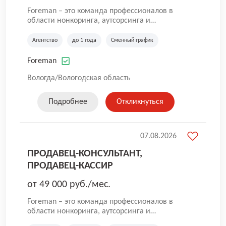
Foreman – это команда профессионалов в
области нонкоринга, аутсорсинга и
аутстаффинга персонала. Мы помогаем
Компаниям и их Руководителям
Агентство
до 1 года
Сменный график
реализовывать проекты любой сложности, в
которых задействованы люди, и тем самым
Foreman
достигать нового уровня роста и развития по
всей России. В работе нашей компании
Вологда/Вологодская область
постоянно находится множество вакансий.
Если вы не нашли подходящую вакансию, то
Подробнее
Откликнуться
все равно можете прислать свое резюме и
мы свяжемся с вами в ближайшее время.
07.08.2026
ПРОДАВЕЦ-КОНСУЛЬТАНТ,
ПРОДАВЕЦ-КАССИР
от 49 000 руб./мес.
Foreman – это команда профессионалов в
области нонкоринга, аутсорсинга и
аутстаффинга персонала. Мы помогаем