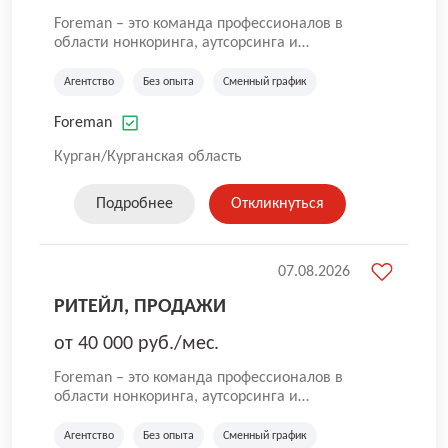
Foreman – это команда профессионалов в
области нонкоринга, аутсорсинга и
аутстаффинга персонала. Мы помогаем
Компаниям и их Руководителям
Агентство
Без опыта
Сменный график
реализовывать проекты любой сложности, в
которых задействованы люди, и тем самым
Foreman
достигать нового уровня роста и развития по
всей России. В работе нашей компании
Курган/Курганская область
постоянно находится множество вакансий.
Если вы не нашли подходящую вакансию, то
Подробнее
Откликнуться
все равно можете прислать свое резюме и
мы свяжемся с вами в ближайшее время.
07.08.2026
РИТЕЙЛ, ПРОДАЖИ
от 40 000 руб./мес.
Foreman – это команда профессионалов в
области нонкоринга, аутсорсинга и
аутстаффинга персонала. Мы помогаем
Компаниям и их Руководителям
Агентство
Без опыта
Сменный график