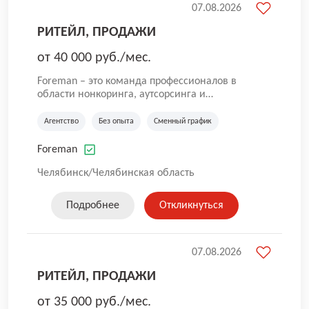
07.08.2026
РИТЕЙЛ, ПРОДАЖИ
от 40 000 руб./мес.
Foreman – это команда профессионалов в
области нонкоринга, аутсорсинга и
аутстаффинга персонала. Мы помогаем
Компаниям и их Руководителям
Агентство
Без опыта
Сменный график
реализовывать проекты любой сложности, в
которых задействованы люди, и тем самым
Foreman
достигать нового уровня роста и развития по
всей России. В работе нашей компании
Челябинск/Челябинская область
постоянно находится множество вакансий.
Если вы не нашли подходящую вакансию, то
Подробнее
Откликнуться
все равно можете прислать свое резюме и
мы свяжемся с вами в ближайшее время.
07.08.2026
РИТЕЙЛ, ПРОДАЖИ
от 35 000 руб./мес.