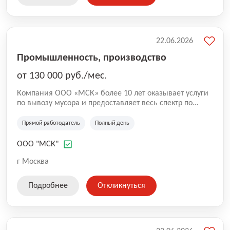
22.06.2026
Промышленность, производство
от 130 000 руб./мес.
Компания ООО «МСК» более 10 лет оказывает услуги
по вывозу мусора и предоставляет весь спектр по
вывозу любых типов отходов: - ТКО (твердые
коммунальные отходы); - строительный мусор ; -
Прямой работодатель
Полный день
мусор от слома и разборки зданий; - КГМ
(крупногабаритный мусор); - вторсырье (стеклобой,
ООО "МСК"
ПЭТ, ПВХ, металлолом и др.); - порубочные остатки; -
уборка и вывоз снега с погрузкой. Мы работаем в
г Москва
Москве и Московской области и наш автопарк
включает более 100 единиц специализированной
Подробнее
Откликнуться
техники: бункеровозы МАЗ, КАМАЗ; мультилифты.