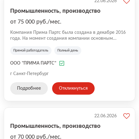
22.06.2026
Промышленность, производство
от 75 000 руб./мес.
Компания Прима Партс была создана в декабре 2016
года. На момент создания компании основным
направлением деятельности была оптовая торговля
запасными частями RENAULT. По мере нашего
Прямой работодатель
Полный день
развития к бренду RENAULT стали добавляться и
другие бренды. В конце 2017 года было принято
ООО "ПРИМА ПАРТС"
решение открыть небольшой сервис. На данный
момент наш сервис располагает тремя
г Санкт-Петербург
подъемниками.
Подробнее
Откликнуться
22.06.2026
Промышленность, производство
от 70 000 руб./мес.