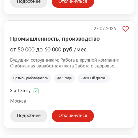
Подробнее
Откликнуться
27.07.2026
Промышленность, производство
от 50 000 до 60 000 руб./мес.
Будущим сотрудникам: Работа в крупной компании
Стабильная заработная плата Забота о здоровье
сотрудников Работа с профессионалами своего дела
Возможность профессионального и карьерного роста
Прямой работодатель
до 1 года
Сменный график
Мы продолжаем расти, делая работу команды Staff
Story удобнее, открывая возможности для постоянного
Staff Story
развития сотрудников.
Москва
Подробнее
Откликнуться