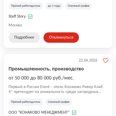
сотрудников Работа с профессионалами своего дела
Возможность профессионального и карьерного роста
Прямой работодатель
до 1 года
Сменный график
Мы продолжаем расти, делая работу команды Staff
Story удобнее, открывая возможности для постоянного
Staff Story
развития сотрудников.
Москва
Подробнее
Откликнуться
22.06.2026
Промышленность, производство
от 50 000 до 80 000 руб./мес.
Первый в России Event – отель Конаково Ривер Клаб
4* претендует на уникальность среди загородных
отелей. Преимущества в природном расположении и
возможностях для всех видов отдыха: Преимущества: -
Прямой работодатель
Сменный график
огромная благоустроенная территория в 200 га - 7-ми
километровая береговая линия и большая вода - 5
ООО "КОНАКОВО МЕНЕДЖМЕНТ"