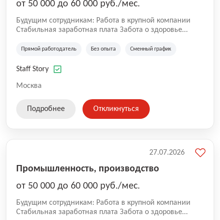
от 50 000 до 60 000 руб./мес.
Будущим сотрудникам: Работа в крупной компании
Стабильная заработная плата Забота о здоровье
сотрудников Работа с профессионалами своего дела
Возможность профессионального и карьерного роста
Прямой работодатель
Без опыта
Сменный график
Мы продолжаем расти, делая работу команды Staff
Story удобнее, открывая возможности для постоянного
Staff Story
развития сотрудников.
Москва
Подробнее
Откликнуться
27.07.2026
Промышленность, производство
от 50 000 до 60 000 руб./мес.
Будущим сотрудникам: Работа в крупной компании
Стабильная заработная плата Забота о здоровье