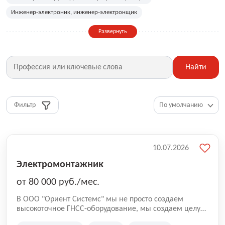
Инженер-электроник, инженер-электронщик
Инженер-энергетик, инженер-электрик
Контролёр ОТК
Развернуть
Лаборант
Мастер по ремонту оборудования, техники
Машинист
Метролог
Механик
Начальник производства
Найти
Начальник смены, мастер участка
Оператор производственной линии
Оператор станков
Сборщик мебели
Сварщик
Фильтр
Сервисный инженер, инженер-механик
Слесарь, сантехник
Специалист по сертификации
Технолог
Токарь, фрезеровщик, шлифовщик
Швея, портной, закройщик
10.07.2026
Электромонтажник
Электромонтажник
от 80 000 руб./мес.
В ООО "Ориент Системс" мы не просто создаем
высокоточное ГНСС-оборудование, мы создаем целую
экосистему для профессионального и личного роста