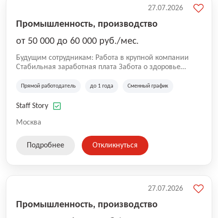
27.07.2026
Промышленность, производство
от 50 000 до 60 000 руб./мес.
Будущим сотрудникам: Работа в крупной компании
Стабильная заработная плата Забота о здоровье
сотрудников Работа с профессионалами своего дела
Возможность профессионального и карьерного роста
Прямой работодатель
до 1 года
Сменный график
Мы продолжаем расти, делая работу команды Staff
Story удобнее, открывая возможности для постоянного
Staff Story
развития сотрудников.
Москва
Подробнее
Откликнуться
27.07.2026
Промышленность, производство