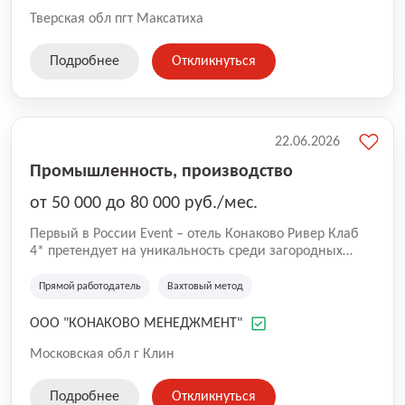
островов, доступных для посещения и проживания -
развитая инфраструктура и профессиональные услуги -
Тверская обл пгт Максатиха
cвыше 100 грандиозных событий в год!
Подробнее
Откликнуться
22.06.2026
Промышленность, производство
от 50 000 до 80 000 руб./мес.
Первый в России Event – отель Конаково Ривер Клаб
4* претендует на уникальность среди загородных
отелей. Преимущества в природном расположении и
возможностях для всех видов отдыха: Преимущества: -
Прямой работодатель
Вахтовый метод
огромная благоустроенная территория в 200 га - 7-ми
километровая береговая линия и большая вода - 5
ООО "КОНАКОВО МЕНЕДЖМЕНТ"
островов, доступных для посещения и проживания -
развитая инфраструктура и профессиональные услуги -
Московская обл г Клин
cвыше 100 грандиозных событий в год!
Подробнее
Откликнуться