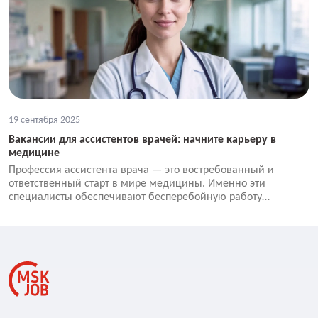
19 сентября 2025
Вакансии для ассистентов врачей: начните карьеру в
медицине
Профессия ассистента врача — это востребованный и
ответственный старт в мире медицины. Именно эти
специалисты обеспечивают бесперебойную работу
кабинета, помогают в проведении процедур и создают
комфортную атмосферу для пациентов. Если вы ищете
вакансии ассистента врача, ассистента стоматолога,
косметолога или ветеринарного врача, вы на правильном
пути к успешной карьере. Наш сервис по поиску работы
собрал тысячи актуальных предложений от прямых
работодателей со всей России.