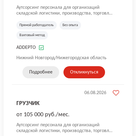
Аутсорсинг персонала для организаций
складской логистики, производства, торговли
и общественного питания. Мы оказываем
услуги по предоставлению персонала в
Прямой работодатель
Без опыта
России. Наша компания успешно трудится на
Вахтовый метод
рынке с 2016 года. Самая главная цель для
нас — собрать качественную команду. Работа
ADDEPTO
без опыта, грузчики, комплектовщики,
кладовщики, ртз, водитель штабелера, вахта,
Нижний Новгород/Нижегородская область
работа с проживанием, сотрудник склада,
сотрудник магазина, работник склада, работа
для мужчин, работа для женщин.
Подробнее
Откликнуться
06.08.2026
ГРУЗЧИК
от 105 000 руб./мес.
Аутсорсинг персонала для организаций
складской логистики, производства, торговли