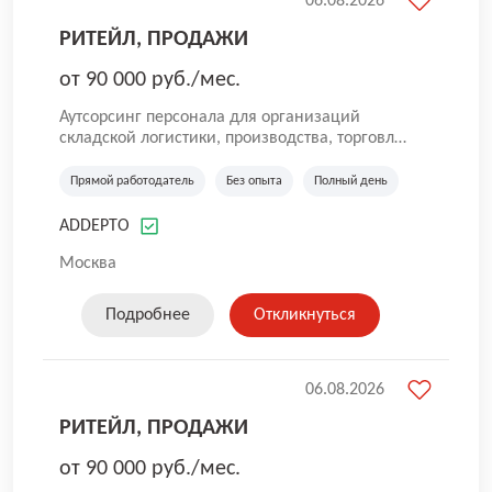
06.08.2026
РИТЕЙЛ, ПРОДАЖИ
от 90 000 руб./мес.
Аутсорсинг персонала для организаций
складской логистики, производства, торговли
и общественного питания. Мы оказываем
услуги по предоставлению персонала в
Прямой работодатель
Без опыта
Полный день
России. Наша компания успешно трудится на
рынке с 2016 года. Самая главная цель для
ADDEPTO
нас — собрать качественную команду. Работа
без опыта, грузчики, комплектовщики,
Москва
кладовщики, ртз, водитель штабелера, вахта,
работа с проживанием, сотрудник склада,
Подробнее
Откликнуться
сотрудник магазина, работник склада, работа
для мужчин, работа для женщин.
06.08.2026
РИТЕЙЛ, ПРОДАЖИ
от 90 000 руб./мес.