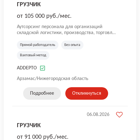
ГРУЗЧИК
от 105 000 руб./мес.
Аутсорсинг персонала для организаций
складской логистики, производства, торговли
и общественного питания. Мы оказываем
услуги по предоставлению персонала в
Прямой работодатель
Без опыта
России. Наша компания успешно трудится на
Вахтовый метод
рынке с 2016 года. Самая главная цель для
нас — собрать качественную команду. Работа
ADDEPTO
без опыта, грузчики, комплектовщики,
кладовщики, ртз, водитель штабелера, вахта,
Арзамас/Нижегородская область
работа с проживанием, сотрудник склада,
сотрудник магазина, работник склада, работа
для мужчин, работа для женщин.
Подробнее
Откликнуться
06.08.2026
ГРУЗЧИК
от 91 000 руб./мес.