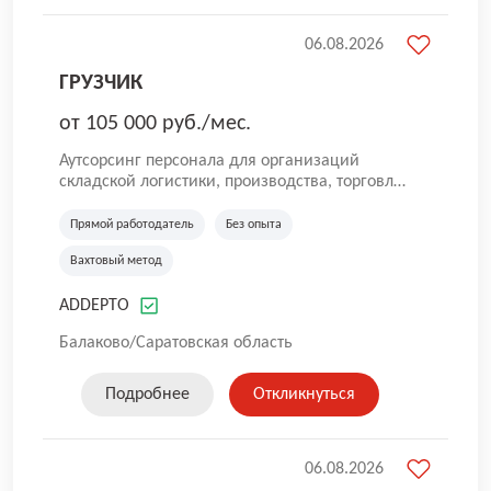
06.08.2026
ГРУЗЧИК
от 105 000 руб./мес.
Аутсорсинг персонала для организаций
складской логистики, производства, торговли
и общественного питания. Мы оказываем
услуги по предоставлению персонала в
Прямой работодатель
Без опыта
России. Наша компания успешно трудится на
Вахтовый метод
рынке с 2016 года. Самая главная цель для
нас — собрать качественную команду. Работа
ADDEPTO
без опыта, грузчики, комплектовщики,
кладовщики, ртз, водитель штабелера, вахта,
Балаково/Саратовская область
работа с проживанием, сотрудник склада,
сотрудник магазина, работник склада, работа
для мужчин, работа для женщин.
Подробнее
Откликнуться
06.08.2026