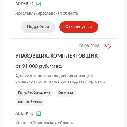
ADDEPTO
без опыта, грузчики, комплектовщики,
кладовщики, ртз, водитель штабелера, вахта,
Ярославль/Ярославская область
работа с проживанием, сотрудник склада,
сотрудник магазина, работник склада, работа
для мужчин, работа для женщин.
Подробнее
Откликнуться
06.08.2026
УПАКОВЩИК, КОМПЛЕКТОВЩИК
от 91 000 руб./мес.
Аутсорсинг персонала для организаций
складской логистики, производства, торговли
и общественного питания. Мы оказываем
услуги по предоставлению персонала в
Прямой работодатель
Без опыта
России. Наша компания успешно трудится на
Вахтовый метод
рынке с 2016 года. Самая главная цель для
нас — собрать качественную команду. Работа
ADDEPTO
без опыта, грузчики, комплектовщики,
кладовщики, ртз, водитель штабелера, вахта,
Иваново/Ивановская область
работа с проживанием, сотрудник склада,