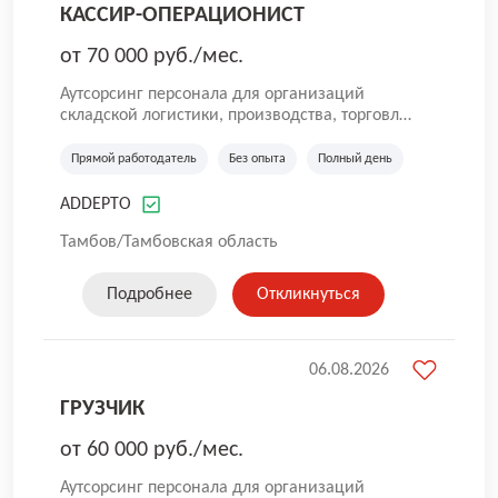
КАССИР-ОПЕРАЦИОНИСТ
от 70 000 руб./мес.
Аутсорсинг персонала для организаций
складской логистики, производства, торговли
и общественного питания. Мы оказываем
услуги по предоставлению персонала в
Прямой работодатель
Без опыта
Полный день
России. Наша компания успешно трудится на
рынке с 2016 года. Самая главная цель для
ADDEPTO
нас — собрать качественную команду. Работа
без опыта, грузчики, комплектовщики,
Тамбов/Тамбовская область
кладовщики, ртз, водитель штабелера, вахта,
работа с проживанием, сотрудник склада,
Подробнее
Откликнуться
сотрудник магазина, работник склада, работа
для мужчин, работа для женщин.
06.08.2026
ГРУЗЧИК
от 60 000 руб./мес.
Аутсорсинг персонала для организаций