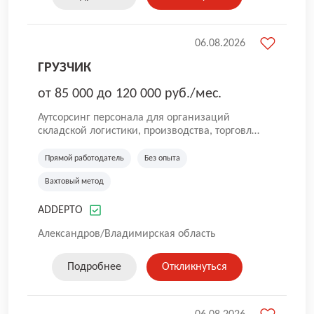
06.08.2026
ГРУЗЧИК
от 85 000 до 120 000 руб./мес.
Аутсорсинг персонала для организаций
складской логистики, производства, торговли
и общественного питания. Мы оказываем
услуги по предоставлению персонала в
Прямой работодатель
Без опыта
России. Наша компания успешно трудится на
Вахтовый метод
рынке с 2016 года. Самая главная цель для
нас — собрать качественную команду. Работа
ADDEPTO
без опыта, грузчики, комплектовщики,
кладовщики, ртз, водитель штабелера, вахта,
Александров/Владимирская область
работа с проживанием, сотрудник склада,
сотрудник магазина, работник склада, работа
для мужчин, работа для женщин.
Подробнее
Откликнуться