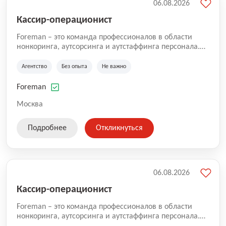
06.08.2026
Кассир-операционист
Foreman – это команда профессионалов в области
нонкоринга, аутсорсинга и аутстаффинга персонала.
Мы помогаем Компаниям и их Руководителям
реализовывать проекты любой сложности, в которых
Агентство
Без опыта
Не важно
задействованы люди, и тем самым достигать нового
уровня роста и развития по всей России. В работе
Foreman
нашей компании постоянно находится множество
вакансий. Если вы не нашли подходящую вакансию,
Москва
то все равно можете прислать свое резюме и мы
свяжемся с вами в ближайшее время.
Подробнее
Откликнуться
06.08.2026
Кассир-операционист
Foreman – это команда профессионалов в области
нонкоринга, аутсорсинга и аутстаффинга персонала.