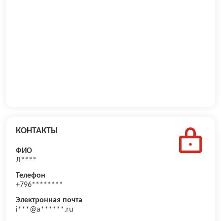
КОНТАКТЫ
ФИО
Л****
Телефон
+796********
Электронная почта
i***@a******.ru